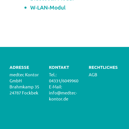
W-LAN-Modul
ADRESSE
KONTAKT
RECHTLICHES
medtec Kontor
Tel.:
AGB
GmbH
04331/6049960
Brahmkamp 35
E-Mail:
24787 Fockbek
info@medtec-
kontor.de